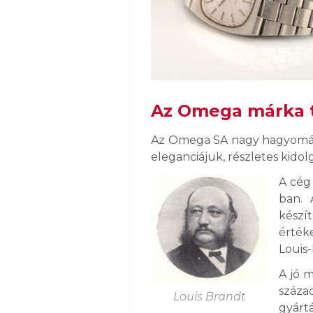
Az Omega márka 
Az Omega SA nagy hagyományo
eleganciájuk, részletes kido
A cég
ban. 
készít
érték
Louis-
A jó 
száza
Louis Brandt
gyárt