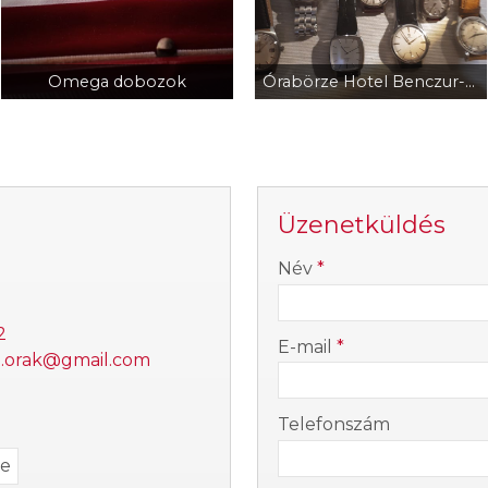
Omega dobozok
Órabörze Hotel Benczur-Hotel Corinthia
Üzenetküldés
-
Név
*
-
2
E-mail
*
i.orak@gmail.com
-
Telefonszám
se