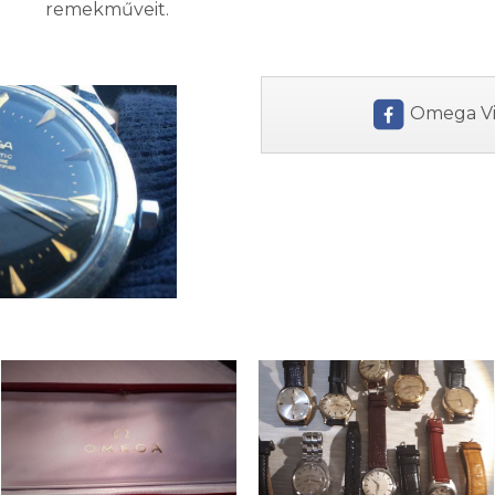
remekműveit.
Omega Vin