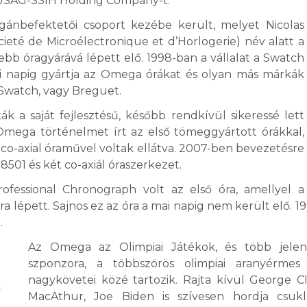
USAG-SSIH Holding Company-t.
gánbefektetői csoport kezébe került, melyet Nicolas
ieté de Microélectronique et d’Horlogerie) név alatt a
sebb óragyárává lépett elő. 1998-ban a vállalat a Swatch
ai napig gyártja az Omega órákat és olyan más márkák
 Swatch, vagy Breguet.
 a saját fejlesztésű, később rendkívül sikeressé lett
Omega történelmet írt az első tömeggyártott órákkal,
co-axial óraművel voltak ellátva. 2007-ben bevezetésre
 8501 és két co-axiál óraszerkezet.
essional Chronograph volt az első óra, amellyel a
ra lépett. Sajnos ez az óra a mai napig nem került elő. 
.
Az Omega az Olimpiai Játékok, és több jelen
szponzora, a többszörös olimpiai aranyérme
nagykövetei közé tartozik. Rajta kívül George C
MacAthur, Joe Biden is szívesen hordja csukl