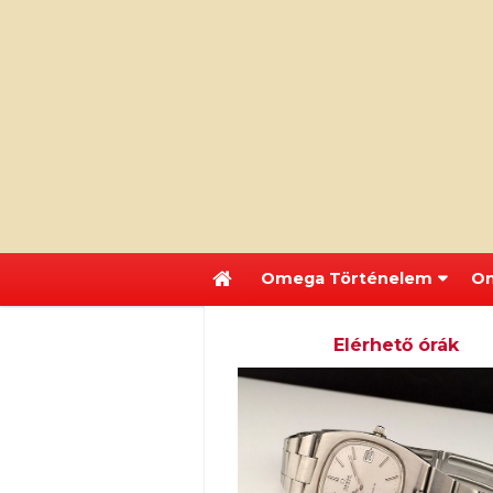
Omega Történelem
Om
Elérhető órák