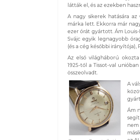
látták el, és az ezekben has
A nagy sikerek hatására az
márka lett. Ekkorra már nag
ezer órát gyártott. Ám Loui
Svájc egyik legnagyobb óra
(és a cég későbbi irányítója)
Az első világháború okoz
1925-től a Tissot-val unióba
összeolvadt.
A vál
közö
gyárt
Ám n
segít
nem 
mási