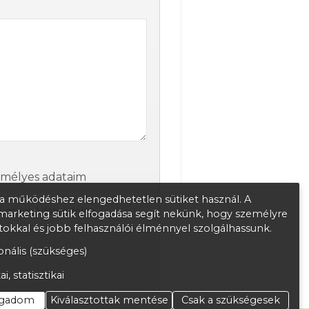
emélyes adataim
 működéshez elengedhetetlen sütiket használ. A
tő meg:
Adatvédelmi
s marketing sütik elfogadása segít nekünk, hogy személyre
atokkal és jobb felhasználói élménnyel szolgálhassunk.
nális (szükséges)
ai, statisztikai
ogadom
Kiválasztottak mentése
Csak a szükségesek