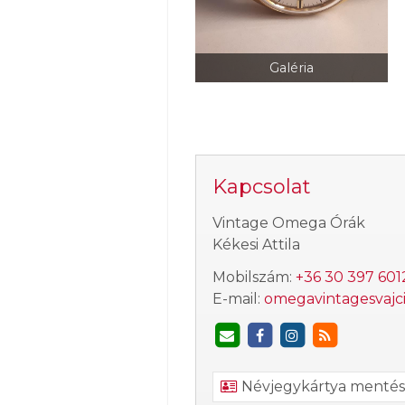
Galéria
Kapcsolat
Vintage Omega Órák
Kékesi Attila
Mobilszám:
+36 30 397 601
E-mail:
omegavintagesvajc
Névjegykártya menté