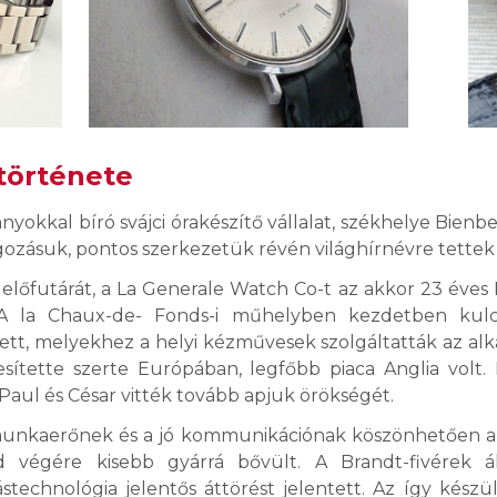
története
kkal bíró svájci órakészítő vállalat, székhelye Bienbe
lgozásuk, pontos szerkezetük révén világhírnévre tettek 
 előfutárát, a La Generale Watch Co-t az akkor 23 éves 
A la Chaux-de- Fonds-i műhelyben kezdetben kulcc
ett, melyekhez a helyi kézművesek szolgáltatták az alka
esítette szerte Európában, legfőbb piaca Anglia volt. 
Paul és César vitték tovább apjuk örökségét.
munkaerőnek és a jó kommunikációnak köszönhetően a v
d végére kisebb gyárrá bővült. A Brandt-fivérek ált
ástechnológia jelentős áttörést jelentett. Az így kész