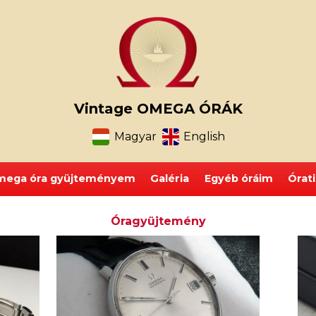
Vintage OMEGA ÓRÁK
Magyar
English
ega óra gyüjteményem
Galéria
Egyéb óráim
Órat
Óragyüjtemény