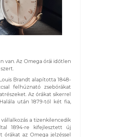
n van. Az Omega órái időtlen
szert.
Louis Brandt alapította 1848-
sal felhúznató zsebórákat
trészeket. Az órákat sikerrel
Halála után 1879-től két fia,
állalkozás a tizenkilencedik
al 1894-re kifejlesztett új
ült órákat az Omega jelzéssel