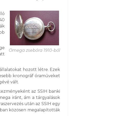
lló
240
ták
ebb
ge
Omega zsebóra 1910-ből
att
llalatokat hozott létre. Ezek
íresebb kronográf óraműveket
gévé vált.
tkezményeként az SSIH banki
Omega iránt, ám a tárgyalások
raszervezés után az SSIH egy
3-ban közösen megalapították