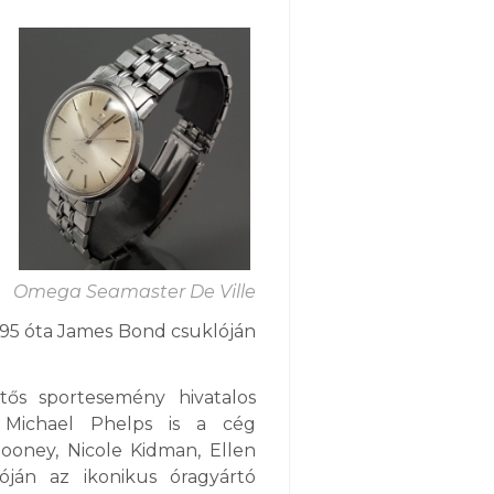
Omega Seamaster De Ville
1995 óta James Bond csuklóján
tős sportesemény hivatalos
s Michael Phelps is a cég
looney, Nicole Kidman, Ellen
óján az ikonikus óragyártó