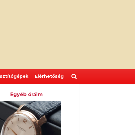
isztítógépek
Elérhetőség
Egyéb óráim