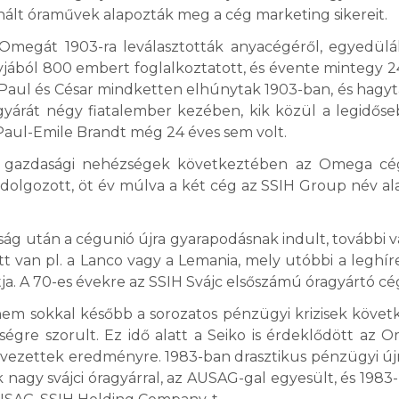
znált óraművek alapozták meg a cég marketing sikereit.
 Omegát 1903-ra leválasztották anyacégéről, egyedülá
yjából 800 embert foglalkoztatott, és évente mintegy 
s-Paul és César mindketten elhúnytak 1903-ban, és hagy
gyárát négy fiatalember kezében, kik közül a legidős
, Paul-Emile Brandt még 24 éves sem volt.
ta gazdasági nehézségek következtében az Omega cé
n dolgozott, öt év múlva a két cég az SSIH Group név al
ság után a cégunió újra gyarapodásnak indult, további vá
tt van pl. a Lanco vagy a Lemania, mely utóbbi a legh
ja. A 70-es évekre az SSIH Svájc elsőszámú óragyártó cé
em sokkal később a sorozatos pénzügyi krizisek köve
ségre szorult. Ez idő alatt a Seiko is érdeklődött az 
vezettek eredményre. 1983-ban drasztikus pénzügyi új
k nagy svájci óragyárral, az AUSAG-gal egyesült, és 198