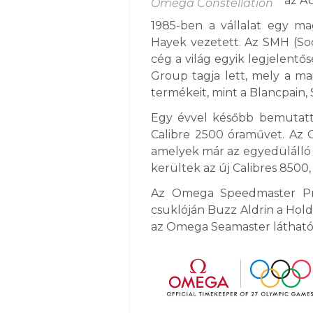
az A
Omega Constellation
1985-ben a vállalat egy ma
Hayek vezetett. Az SMH (Soc
cég a világ egyik legjelentő
Group tagja lett, mely a m
termékeit, mint a Blancpain,
Egy évvel később bemutatták
Calibre 2500 óraművet. Az 
amelyek már az egyedülálló 
kerültek az új Calibres 8500,
Az Omega Speedmaster Prof
csuklóján Buzz Aldrin a Hold
az Omega Seamaster látható