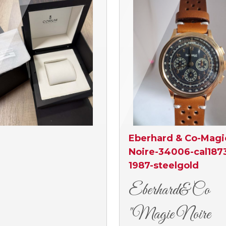
Eberhard & Co-Magi
Noire-34006-cal187
1987-steelgold
Eberhard& Co
"Magie Noire