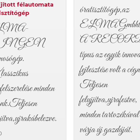
jjított félautomata
óratisztítógép,az
isztítógép
ELMA Gmbhtó
LMA-
A "RECOR
INGEN
típus az egyik innova
mosógép.
fejlesztése volt a cég
sszikus
Teljesen
felszerelése minden
felujjítva,ujrafestve,
snk.Teljesen
minden tartozékával
jjítva,ujrakábelezve.
várja új gazdáját.
0