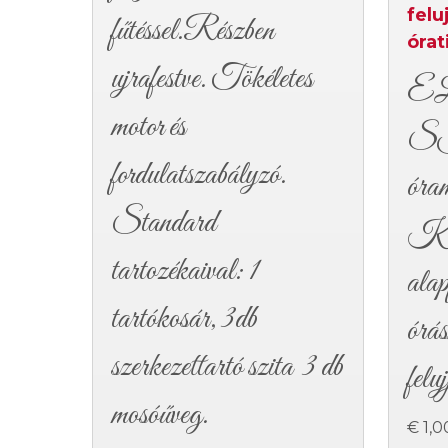
felu
fűtéssel.Részben
órat
ujrafestve. Tökéletes
E
motor és
S
fordulatszabályzó.
óra
Standard
Kla
tartozékaival: 1
alap
tartókosár, 3db
órá
szerkezettartó szita 3 db
felu
mosóűveg.
€ 1,0