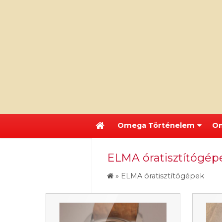
Omega Történelem
Om
ELMA óratisztítógép
»
ELMA óratisztítógépek