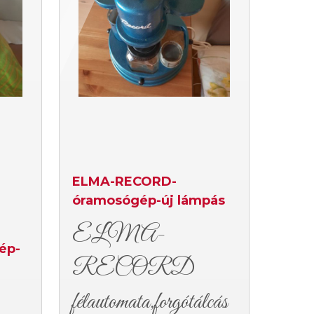
ELMA-RECORD-
óramosógép-új lámpás
ELMA-
gép-
RECORD
félautomata,forgótálcás