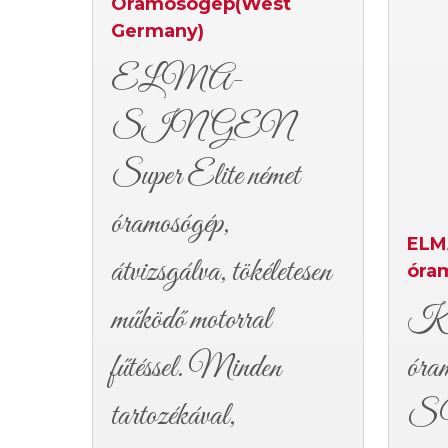
Óramosógép(West
Germany)
ELMA-
SINGEN
Super Elite német
óramosógép,
ELM
átvizsgálva, tökéletesen
óra
működő motorral
Kl
fűtéssel. Minden
ór
tartozékával,
S