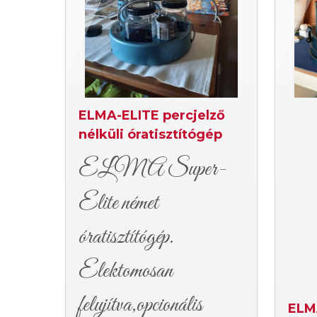
ELMA-ELITE percjelző
nélküli óratisztítógép
ELMA Super-
Elite német
óratisztítógép.
Elektomosan
felujítva,opcionális
ELM