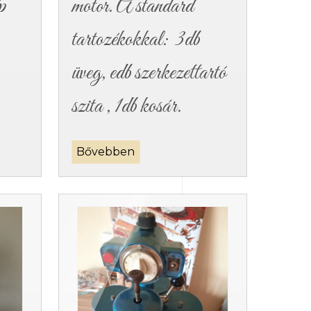
p
motor. A standard
tartozékokkal: 3db
üveg, edb szerkezettartó
szita , 1db kosár.
Bővebben