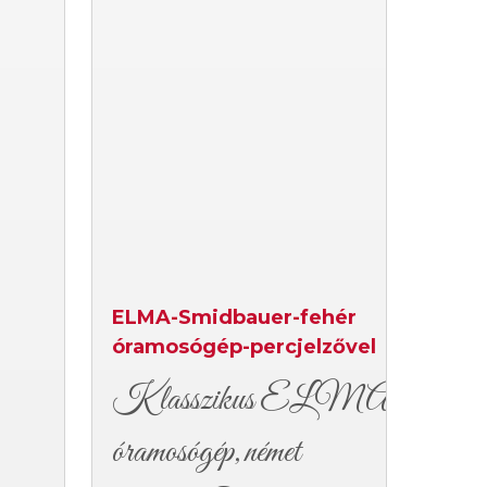
ELMA-Smidbauer-fehér
óramosógép-percjelzővel
Klasszikus ELMA
óramosógép,német