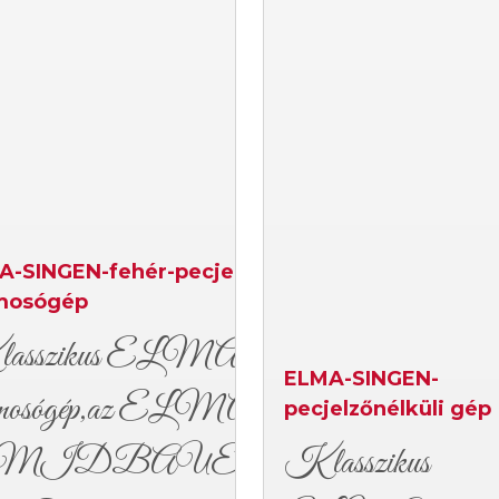
A-SINGEN-fehér-pecjelzős
mosógép
asszikus ELMA
ELMA-SINGEN-
amosógép,az ELMA-
pecjelzőnélküli gép
MIDBAUER
Klasszikus