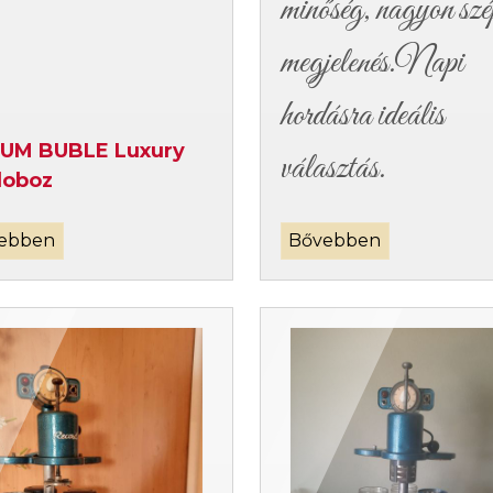
minőség, nagyon szé
megjelenés.Napi
hordásra ideális
UM BUBLE Luxury
választás.
doboz
ebben
Bővebben