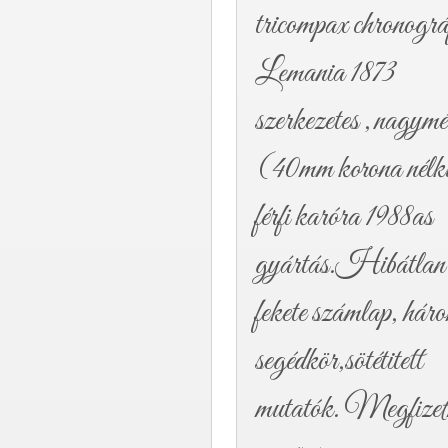
tricompax chronogr
Lemania 1873
szerkezetes ,nagymé
(40mm korona nélk
férfi karóra 1988as
gyártás.Hibátlan
fekete számlap, hár
segédkör,sötétitett
mutatók. Megfizet