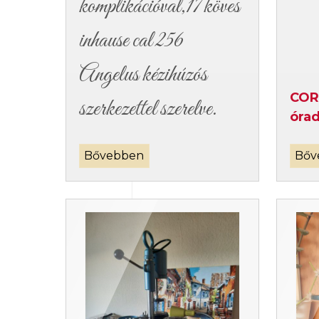
komplikációval,17 köves
inhause cal 256
Angelus kézihúzós
COR
szerkezettel szerelve.
óra
Bővebben
Bőv