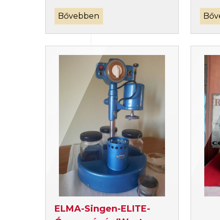
Bővebben
Bőv
ELMA-Singen-ELITE-