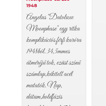
1948
Angelus "Datoluxe
Moonphase" egy ritka
komplikációs férfi karóra
1948ból. 34,5mmes
átmérőjű tok, ezüst színű
számlap,kékitett acél
mutatók. Nap,
dátum,holdfázis