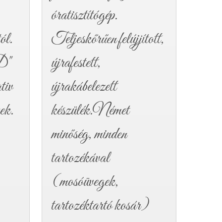
óratisztítógép.
l.
Teljeskőrűen felújjított,
D"
újrafestett,
tiv
újrakábelezett
nek.
készülék.Német
minőség, minden
tartozékával
(mosóüvegek,
tartozéktartó kosár)