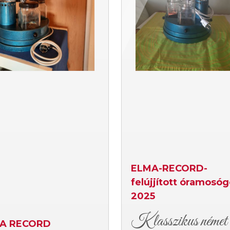
ELMA-RECORD-
felújjított óramosó
2025
Klasszikus német
A RECORD