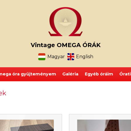
Vintage OMEGA ÓRÁK
Magyar
English
ega óra gyüjteményem
Galéria
Egyéb óráim
Órat
ek