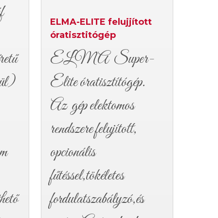
áf
ELMA-ELITE felujjított
óratisztitógép
retű
ELMA Super-
ül)
Elite óratisztítógép.
Az gép elektomos
rendszere felujított,
om
opcionális
fűtéssel,tökéletes
hető
fordulatszabályzó,és