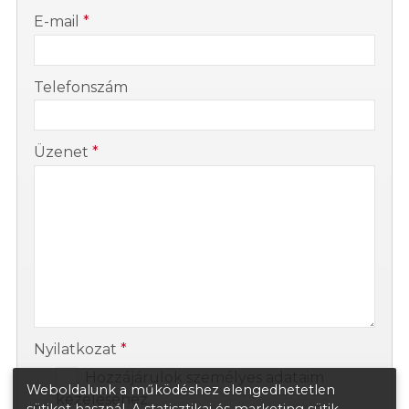
-
E-mail
*
-
Telefonszám
-
Üzenet
*
-
-
Nyilatkozat
*
Hozzájárulok személyes adataim
Weboldalunk a működéshez elengedhetetlen
kezeléséhez.