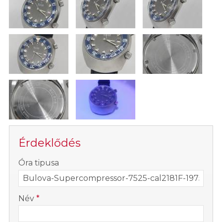
Érdeklődés
-
Óra tipusa
-
Név
*