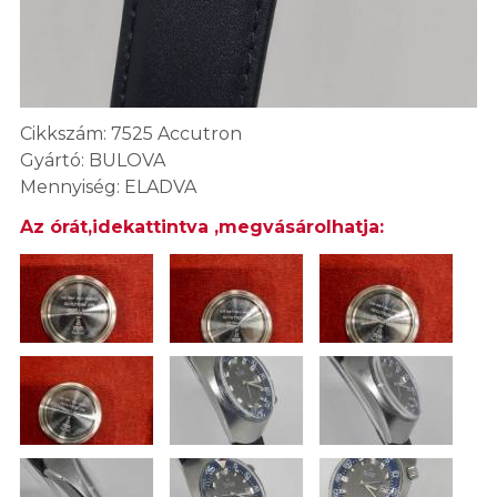
Cikkszám: 7525 Accutron
Gyártó: BULOVA
Mennyiség: ELADVA
Az órát,idekattintva ,megvásárolhatja: