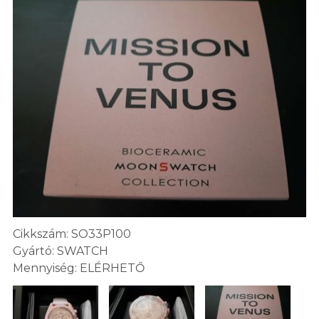
Cikkszám: SO33P100
Gyártó: SWATCH
Mennyiség: ELÉRHETŐ