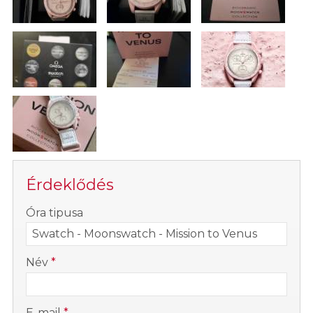
Érdeklődés
-
Óra tipusa
-
Név
*
-
E-mail
*