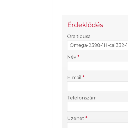
Érdeklődés
-
Óra tipusa
-
Név
*
-
E-mail
*
-
Telefonszám
-
Üzenet
*