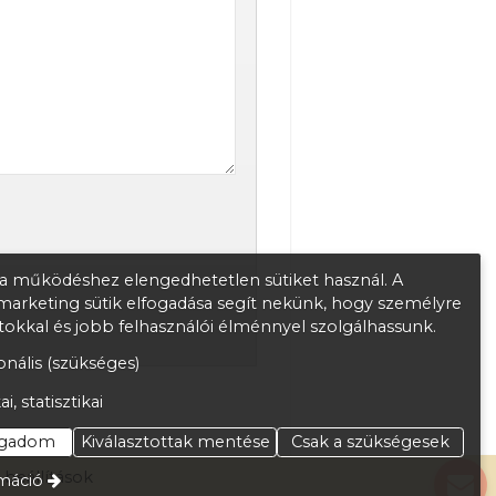
 működéshez elengedhetetlen sütiket használ. A
s marketing sütik elfogadása segít nekünk, hogy személyre
atokkal és jobb felhasználói élménnyel szolgálhassunk.
nális (szükséges)
ai, statisztikai
ogadom
Kiválasztottak mentése
Csak a szükségesek
i beállítások
máció