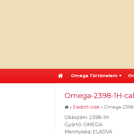
Omega Történelem
Om
Omega-2398-1H-cal
»
Eladott órák
»
Omega-2398-
Cikkszám: 2398-1H
Gyártó: OMEGA
Mennyiség: ELADVA