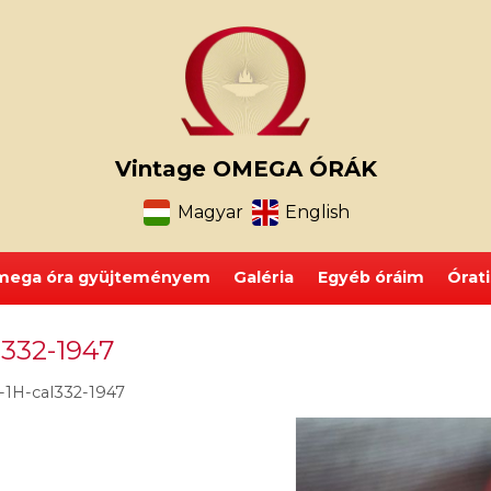
Vintage OMEGA ÓRÁK
Magyar
English
ega óra gyüjteményem
Galéria
Egyéb óráim
Órat
332-1947
1H-cal332-1947