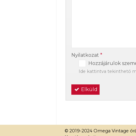
-
-
Nyilatkozat
*
Hozzájárulok szemé
Ide kattintva tekinthető 
Elküld
© 2019-2024 Omega Vintage órá