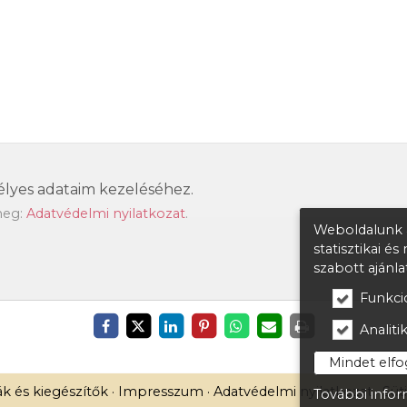
lyes adataim kezeléséhez.
meg:
Adatvédelmi nyilatkozat
.
Weboldalunk a
statisztikai é
szabott ajánl
Funkcio
Analitik
Mindet elf
k és kiegészítők
Impresszum
Adatvédelmi nyilatkozat
Süt
További infor