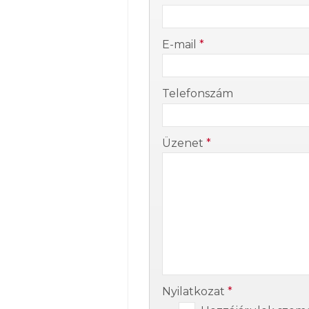
-
E-mail
*
-
Telefonszám
-
Üzenet
*
-
-
Nyilatkozat
*