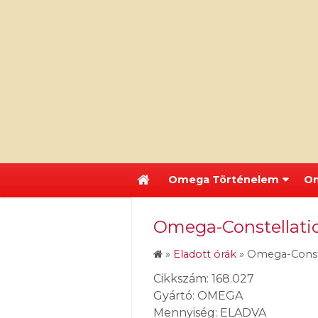
Omega Történelem
Om
Omega-Constellation
»
Eladott órák
»
Omega-Constel
Cikkszám: 168.027
Gyártó: OMEGA
Mennyiség: ELADVA