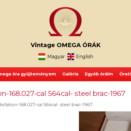
Vintage OMEGA ÓRÁK
Magyar
English
ega óra gyüjteményem
Galéria
Egyéb óráim
Órat
-168.027-cal 564cal- steel brac-1967
lation-168.027-cal 564cal- steel brac-1967