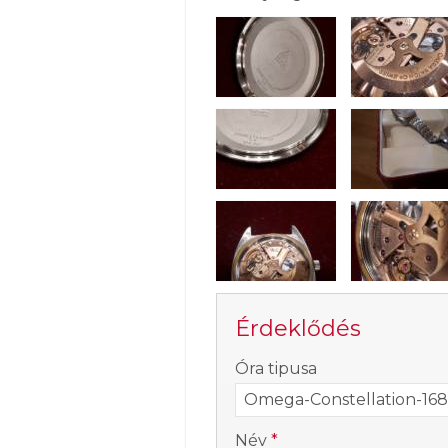
Érdeklődés
-
Óra tipusa
-
Név
*