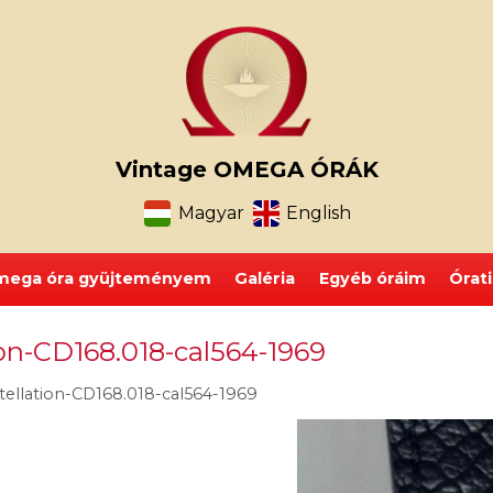
Vintage OMEGA ÓRÁK
Magyar
English
ega óra gyüjteményem
Galéria
Egyéb óráim
Órat
n-CD168.018-cal564-1969
llation-CD168.018-cal564-1969