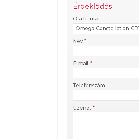
Érdeklődés
-
Óra tipusa
-
Név
*
-
E-mail
*
-
Telefonszám
-
Üzenet
*
-
-