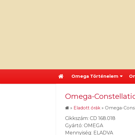
Omega Történelem
Om
Omega-Constellatio
»
Eladott órák
»
Omega-Conste
Cikkszám: CD 168.018
Gyártó: OMEGA
Mennyiség: ELADVA