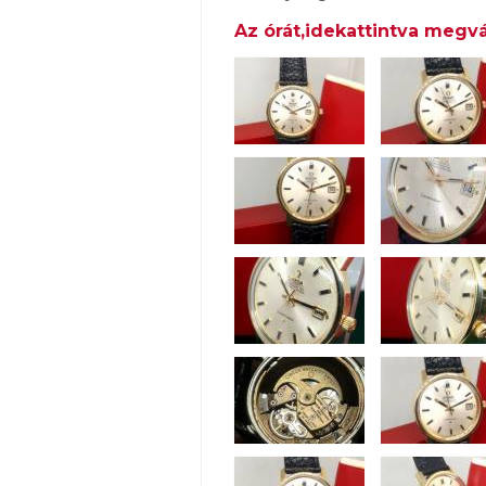
Az órát,idekattintva megvá