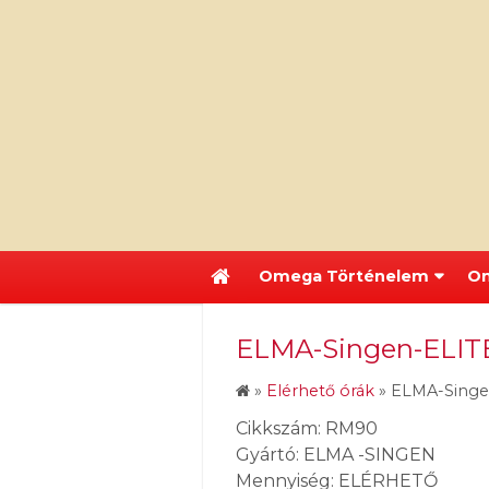
Omega Történelem
Om
ELMA-Singen-ELIT
»
Elérhető órák
»
ELMA-Singe
Cikkszám: RM90
Gyártó: ELMA -SINGEN
Mennyiség: ELÉRHETŐ