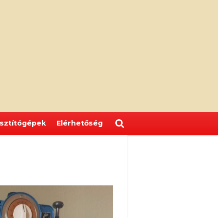
isztítógépek
Elérhetőség