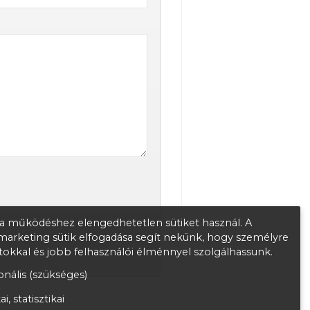
 működéshez elengedhetetlen sütiket használ. A
s marketing sütik elfogadása segít nekünk, hogy személyre
atokkal és jobb felhasználói élménnyel szolgálhassunk.
nális (szükséges)
ai, statisztikai