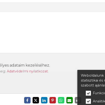
lyes adataim kezeléséhez.
meg:
Adatvédelmi nyilatkozat
.
Weboldalunk a
statisztikai é
szabott ajánl
Funkcio
Analitik