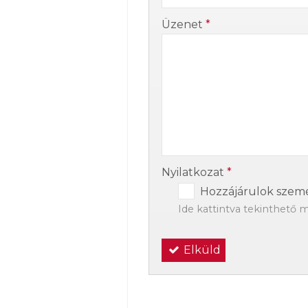
-
Üzenet
*
-
-
Nyilatkozat
*
Hozzájárulok szemé
Ide kattintva tekinthető 
Elküld