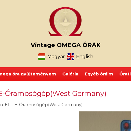
Vintage OMEGA ÓRÁK
Magyar
English
ega óra gyüjteményem
Galéria
Egyéb óráim
Órat
E-Óramosógép(West Germany)
n-ELITE-Óramosógép(West Germany)