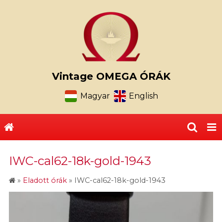
Vintage OMEGA ÓRÁK
Magyar
English
IWC-cal62-18k-gold-1943
»
Eladott órák
»
IWC-cal62-18k-gold-1943