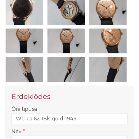
Érdeklődés
-
Óra tipusa
-
Név
*