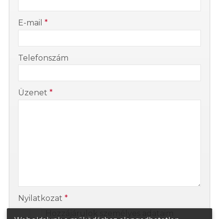
-
E-mail
*
-
Telefonszám
-
Üzenet
*
-
-
Nyilatkozat
*
Hozzájárulok személyes adataim