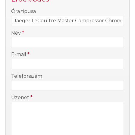
-
Óra tipusa
-
Név
*
-
E-mail
*
-
Telefonszám
-
Üzenet
*
-
-