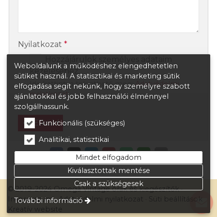
Nyilatkozat
*
Hozzájárulok személyes adataim
Weboldalunk a működéshez elengedhetetlen
kezeléséhez.
sütiket használ. A statisztikai és marketing sütik
Ide kattintva tekinthető meg:
Adatvédelmi
elfogadása segít nekünk, hogy személyre szabott
nyilatkozat
.
ajánlatokkal és jobb felhasználói élménnyel
szolgálhassunk.
Elküld
Funkcionális (szükséges)
Analitikai, statisztikai
Mindet elfogadom
Kiválasztottak mentése
Csak a szükségesek
© 2019-2024 Omega Vintage órák és kiegészítők
Impresszum
Adatvédelmi nyilatkozat
Süti beállítások
További információ
Kreatív website