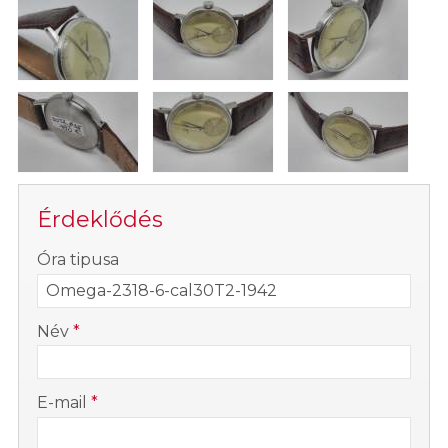
Érdeklődés
-
Óra tipusa
-
Név
*
-
E-mail
*