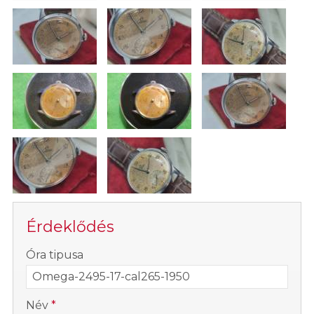
Érdeklődés
-
Óra tipusa
-
Név
*