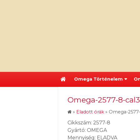
Omega Történelem
Om
Omega-2577-8-cal
»
Eladott órák
»
Omega-2577-
Cikkszám: 2577-8
Gyártó: OMEGA
Mennyiség: ELADVA