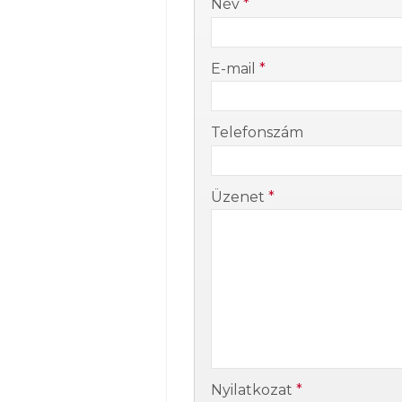
Név
*
-
E-mail
*
-
Telefonszám
-
Üzenet
*
-
-
Nyilatkozat
*