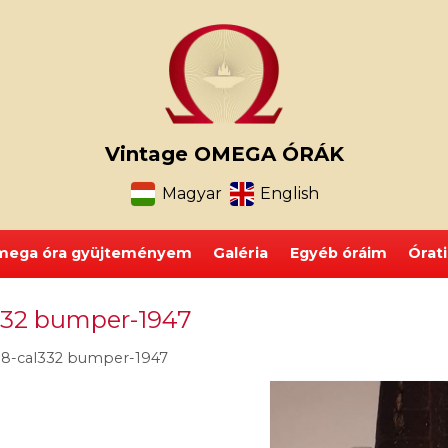
Vintage OMEGA ÓRÁK
Magyar
English
ega óra gyüjteményem
Galéria
Egyéb óráim
Órat
332 bumper-1947
8-cal332 bumper-1947