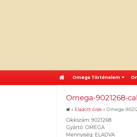
Omega Történelem
Om
Omega-9021268-cal
»
Eladott órák
»
Omega-902126
Cikkszám: 9021268
Gyártó: OMEGA
Mennyiség: ELADVA