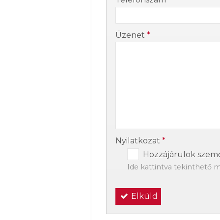
-
Üzenet
*
-
-
Nyilatkozat
*
Hozzájárulok szemé
Ide kattintva tekinthető 
Elküld