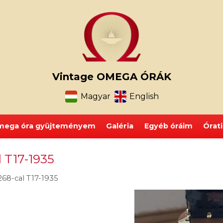
Vintage OMEGA ÓRÁK
Magyar
English
ega óra gyüjteményem
Galéria
Egyéb óráim
Órat
 T17-1935
8-cal T17-1935