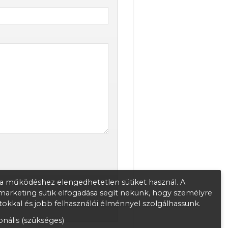
 működéshez elengedhetetlen sütiket használ. A
s marketing sütik elfogadása segít nekünk, hogy személyre
atokkal és jobb felhasználói élménnyel szolgálhassunk.
nális (szükséges)