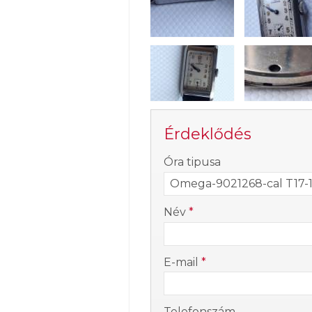
Érdeklődés
-
Óra tipusa
-
Név
*
-
E-mail
*
-
Telefonszám