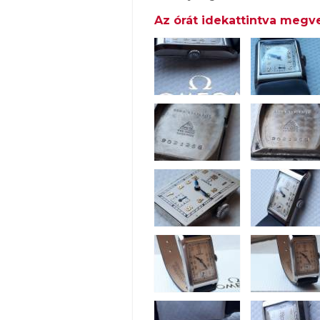
Az órát idekattintva megve