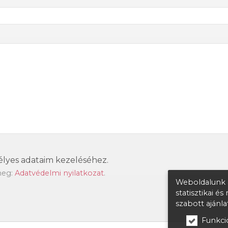
lyes adataim kezeléséhez.
meg:
Adatvédelmi nyilatkozat
.
Weboldalunk a
statisztikai é
szabott ajánl
Funkcio