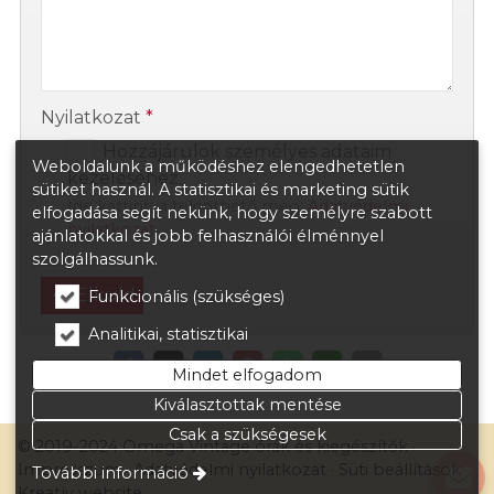
Nyilatkozat
*
Hozzájárulok személyes adataim
Weboldalunk a működéshez elengedhetetlen
kezeléséhez.
sütiket használ. A statisztikai és marketing sütik
Ide kattintva tekinthető meg:
Adatvédelmi
elfogadása segít nekünk, hogy személyre szabott
nyilatkozat
.
ajánlatokkal és jobb felhasználói élménnyel
szolgálhassunk.
Elküld
Funkcionális (szükséges)
Analitikai, statisztikai
Mindet elfogadom
Kiválasztottak mentése
Csak a szükségesek
© 2019-2024 Omega Vintage órák és kiegészítők
Impresszum
Adatvédelmi nyilatkozat
Süti beállítások
További információ
Kreatív website