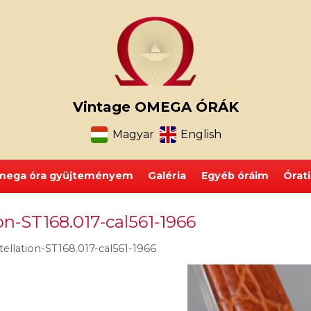
Vintage OMEGA ÓRÁK
Magyar
English
ega óra gyüjteményem
Galéria
Egyéb óráim
Órat
n-ST168.017-cal561-1966
llation-ST168.017-cal561-1966