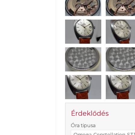
Érdeklődés
-
Óra tipusa