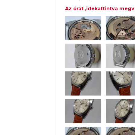
Az órát ,idekattintva megv