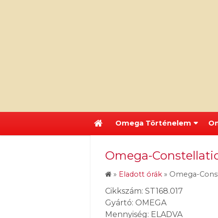
Omega Történelem
Om
Omega-Constellatio
»
Eladott órák
»
Omega-Conste
Cikkszám: ST168.017
Gyártó: OMEGA
Mennyiség: ELADVA