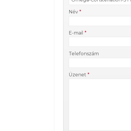
-
Név
*
-
E-mail
*
-
Telefonszám
-
Üzenet
*
-
-