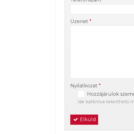
-
Üzenet
*
-
-
Nyilatkozat
*
Hozzájárulok szemé
Ide kattintva tekinthető 
Elküld