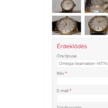
Érdeklődés
-
Óra tipusa
-
Név
*
-
E-mail
*
-
Telefonszám