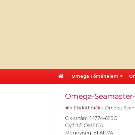
Omega Történelem
Om
Omega-Seamaster-1
»
Eladott órák
»
Omega-Seama
Cikkszám: 14774-62SC
Gyártó: OMEGA
Mennyiség: ELADVA