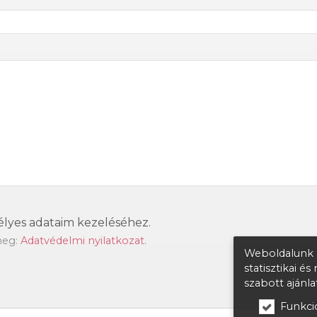
lyes adataim kezeléséhez.
meg:
Adatvédelmi nyilatkozat
.
Weboldalunk a
statisztikai é
szabott ajánl
Funkcio