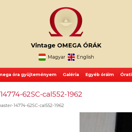
Vintage OMEGA ÓRÁK
Magyar
English
ega óra gyüjteményem
Galéria
Egyéb óráim
Órat
4774-62SC-cal552-1962
ster-14774-62SC-cal552-1962