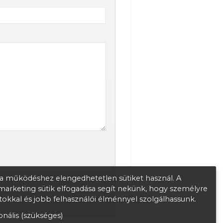
 működéshez elengedhetetlen sütiket használ. A
s marketing sütik elfogadása segít nekünk, hogy személyre
atokkal és jobb felhasználói élménnyel szolgálhassunk.
nális (szükséges)