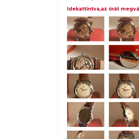
Idekattintva,az órát megvá