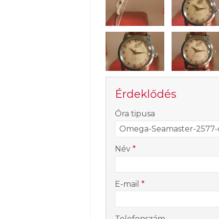
Érdeklődés
-
Óra tipusa
-
Név
*
-
E-mail
*
-
Telefonszám