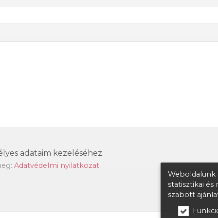
lyes adataim kezeléséhez.
meg:
Adatvédelmi nyilatkozat
.
Weboldalunk a
statisztikai é
szabott ajánl
Funkcio