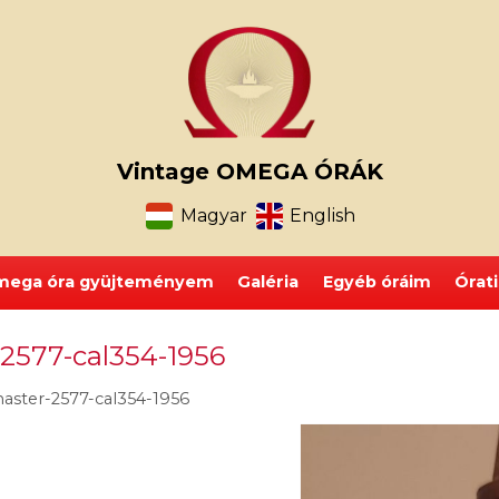
Vintage OMEGA ÓRÁK
Magyar
English
ega óra gyüjteményem
Galéria
Egyéb óráim
Órat
577-cal354-1956
ster-2577-cal354-1956