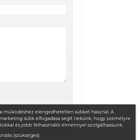
 működéshez elengedhetetlen sütiket használ. A
s marketing sütik elfogadása segít nekünk, hogy személyre
atokkal és jobb felhasználói élménnyel szolgálhassunk.
nális (szükséges)