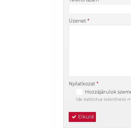
-
Üzenet
*
-
-
Nyilatkozat
*
Hozzájárulok szemé
Ide kattintva tekinthető 
Elküld