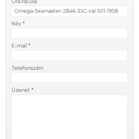
Óra tipusa
-
Név
*
-
E-mail
*
-
Telefonszám
-
Üzenet
*
-
-