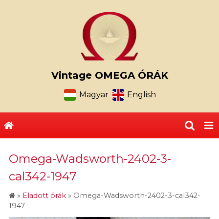
Vintage OMEGA ÓRÁK
Magyar
English
Omega-Wadsworth-2402-3-
cal342-1947
»
Eladott órák
»
Omega-Wadsworth-2402-3-cal342-
1947