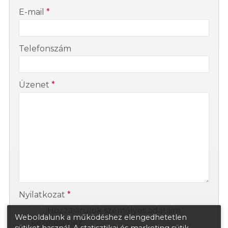
-
E-mail
*
-
Telefonszám
-
Üzenet
*
-
-
Nyilatkozat
*
Hozzájárulok személyes adataim
Weboldalunk a működéshez elengedhetetlen
kezeléséhez.